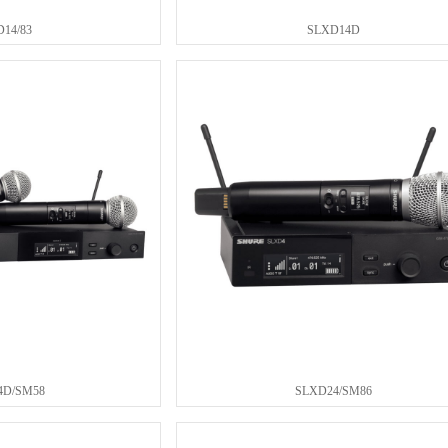
14/83
SLXD14D
4D/SM58
SLXD24/SM86