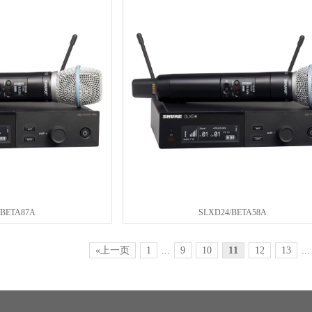
/BETA87A
SLXD24/BETA58A
«上一页
1
...
9
10
11
12
13
...