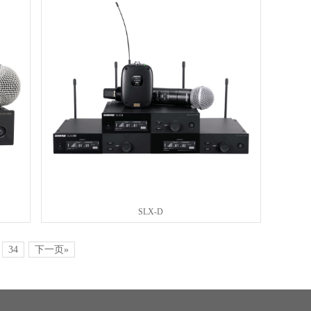
SLX-D
34
下一页»