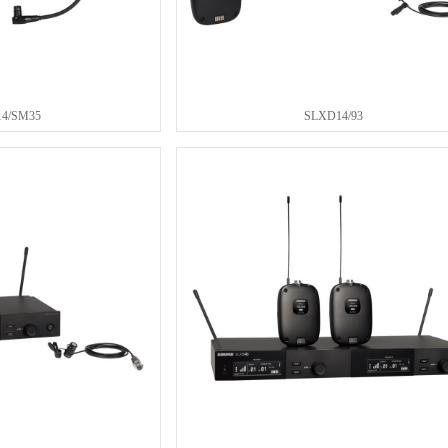
4/SM35
SLXD14/93