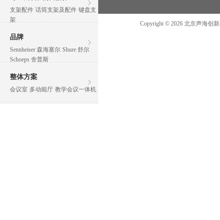
支架配件
话筒支架及配件
键盘支
架
Copyright ©
2026
北京声海创
品牌
Sennheiser 森海塞尔
Shure 舒尔
Schoeps 舍普斯
整体方案
会议室
多动能厅
教学会议一体机