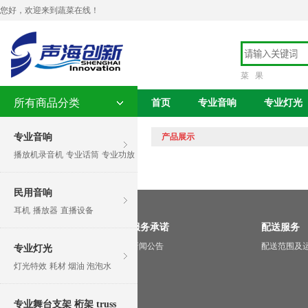
您好，欢迎来到蔬菜在线！
菜
果
所有商品分类
首页
专业音响
专业灯光
专业音响
产品展示
播放机录音机
专业话筒
专业功放
民用音响
耳机
播放器
直播设备
关于我们
服务承诺
配送服务
关于我们
新闻公告
配送范围及
专业灯光
企业资质
灯光特效
耗材 烟油 泡泡水
专业舞台支架 桁架 truss