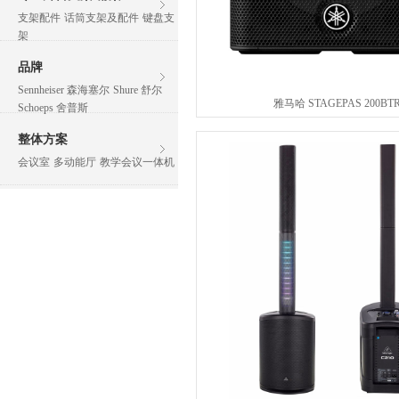
支架配件
话筒支架及配件
键盘支
架
品牌
Sennheiser 森海塞尔
Shure 舒尔
雅马哈 STAGEPAS 200BT
Schoeps 舍普斯
整体方案
会议室
多动能厅
教学会议一体机