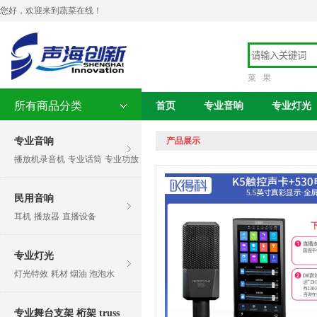
您好，欢迎来到蔬菜在线！
菜
果
所有商品分类
首页
专业音响
专业灯光
专业音响
产品展示
播放机录音机
专业话筒
专业功放
民用音响
耳机
播放器
直播设备
专业灯光
灯光特效
耗材 烟油 泡泡水
专业舞台支架 桁架 truss