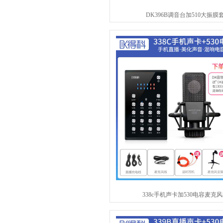
DK396B调音台加510大振膜
338c手机声卡加530电容麦克